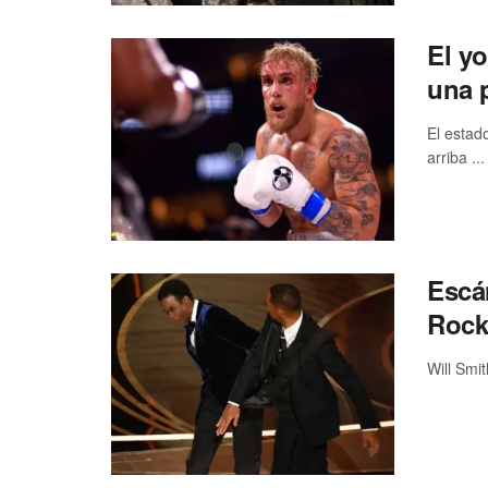
El y
una 
El estad
arriba ...
Escán
Rock
Will Smi