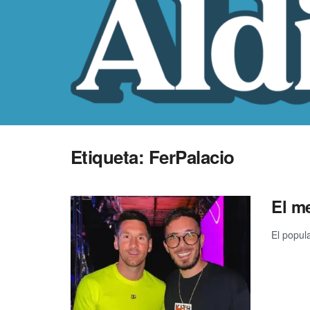
Etiqueta:
FerPalacio
El me
El popul