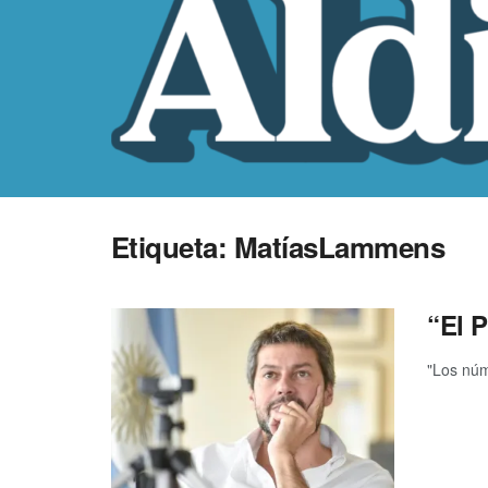
Etiqueta:
MatíasLammens
“El P
"Los núm