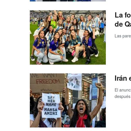
La f
de Q
Las parej
Irán 
El anunc
después 