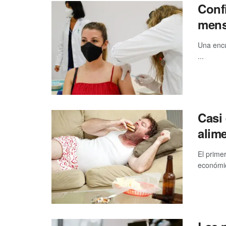
Conf
mens
Una encu
...
Casi
alime
El prime
económic