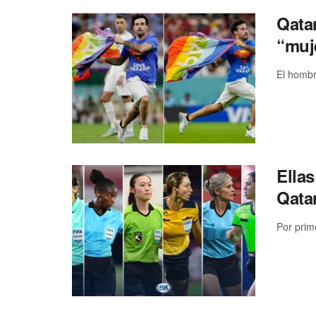
Qata
“muj
El hombr
Ellas
Qata
Por prim