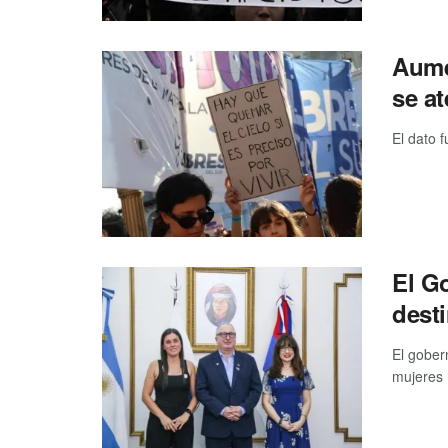
Aumen
se a
El dato 
El G
desti
El gober
mujeres 