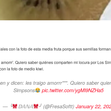
iales con la foto de esta media fruta porque sus semillas form
o amorrr’. Quiero saber quiénes comparten mi locura por Los Simp
con la foto de medio kiwi.
n y dicen: les traigo amorrr""". Quiero saber quie
Simpsons
pic.twitter.com/ygMl9NZHa5
— ╰
𝔻𝔸ℕ𝔸
╯ (@FresaSoftt)
January 22, 20