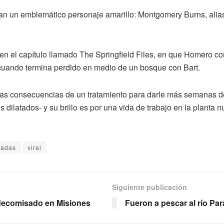
orman un emblemático personaje amarillo: Montgomery Burns, alia
ns en el capítulo llamado The Springfield Files, en que Homero c
re cuando termina perdido en medio de un bosque con Bart.
 las consecuencias de un tratamiento para darle más semanas d
s dilatados- y su brillo es por una vida de trabajo en la planta n
sadas
viral
Siguiente publicación
 decomisado en Misiones
Fueron a pescar al río Pa