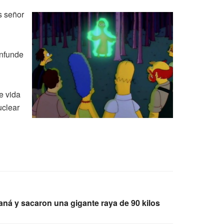
s señor
onfunde
e vida
uclear
raná y sacaron una gigante raya de 90 kilos