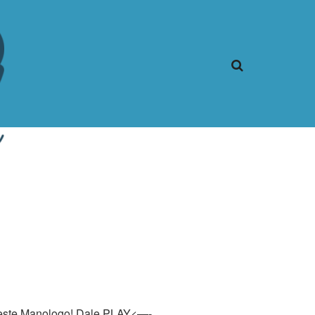
con este Manologo! Dale PLAY<—-