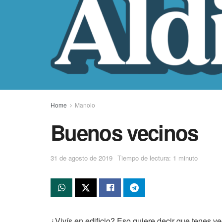
Home
Manolo
Buenos vecinos
31 de agosto de 2019
Tiempo de lectura: 1 minuto
¿Vivís en edificio? Eso quiere decir que tenes v