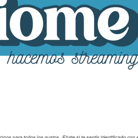
ecinos para todos los gustos. ¡Fijate si te sentís identificado 