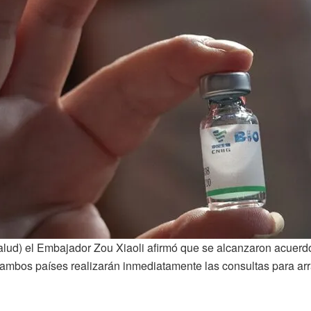
 Salud) el Embajador Zou Xiaoli afirmó que se alcanzaron acuer
mbos países realizarán inmediatamente las consultas para arran