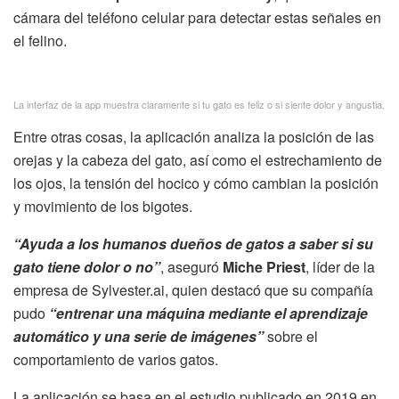
cámara del teléfono celular para detectar estas señales en
el felino.
La interfaz de la app muestra claramente si tu gato es feliz o si siente dolor y angustia.
Entre otras cosas, la aplicación analiza la posición de las
orejas y la cabeza del gato, así como el estrechamiento de
los ojos, la tensión del hocico y cómo cambian la posición
y movimiento de los bigotes.
“Ayuda a los humanos dueños de gatos a saber si su
gato tiene dolor o no”
, aseguró
Miche Priest
, líder de la
empresa de Sylvester.ai, quien destacó que su compañía
pudo
“entrenar una máquina mediante el aprendizaje
automático y una serie de imágenes”
sobre el
comportamiento de varios gatos.
La aplicación se basa en el estudio publicado en 2019 en