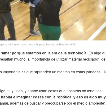
 regional NEA en el marco de la Olimpiada Mundial de Robótica WRO.
gramar porque estamos en la era de la tecnología
. Es algo q
altan mucho la importancia de utilizar material reciclado”, d
ás importante es que “aprenden un montón en estas jornadas. H
algo muy lindo, y aparte usan cosas que nosotras no tenemos ni i
a hablar e imaginar cosas con la robótica, y eso es algo mu
ramar, además de buscar y preocuparse por el medio ambiente”