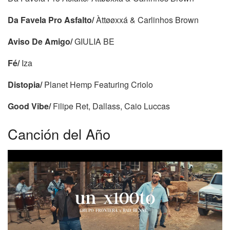
Da Favela Pro Asfalto/
Àttøøxxá & Carlinhos Brown
Aviso De Amigo/
GIULIA BE
Fé/
Iza
Distopia/
Planet Hemp Featuring Criolo
Good Vibe/
Filipe Ret, Dallass, Caio Luccas
Canción del Año