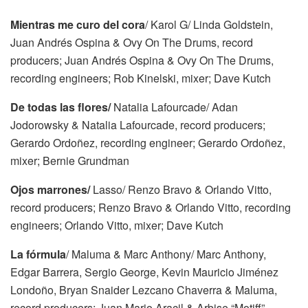
Mientras me curo del cora
/ Karol G/ Linda Goldstein,
Juan Andrés Ospina & Ovy On The Drums, record
producers; Juan Andrés Ospina & Ovy On The Drums,
recording engineers; Rob Kinelski, mixer; Dave Kutch
De todas las flores/
Natalia Lafourcade/ Adan
Jodorowsky & Natalia Lafourcade, record producers;
Gerardo Ordoñez, recording engineer; Gerardo Ordoñez,
mixer; Bernie Grundman
Ojos marrones/
Lasso/ Renzo Bravo & Orlando Vitto,
record producers; Renzo Bravo & Orlando Vitto, recording
engineers; Orlando Vitto, mixer; Dave Kutch
La fórmula
/ Maluma & Marc Anthony/ Marc Anthony,
Edgar Barrera, Sergio George, Kevin Mauricio Jiménez
Londoño, Bryan Snaider Lezcano Chaverra & Maluma,
record producers; Juan Mario Aracil & Arbise “Motiff”