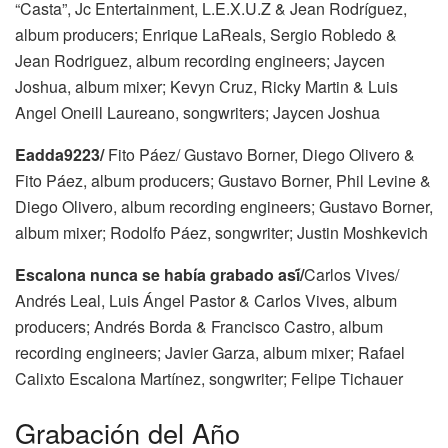
“Casta”, Jc Entertainment, L.E.X.U.Z & Jean Rodríguez,
album producers; Enrique LaReals, Sergio Robledo &
Jean Rodriguez, album recording engineers; Jaycen
Joshua, album mixer; Kevyn Cruz, Ricky Martin & Luis
Angel Oneill Laureano, songwriters; Jaycen Joshua
Eadda9223/
Fito Páez/ Gustavo Borner, Diego Olivero &
Fito Páez, album producers; Gustavo Borner, Phil Levine &
Diego Olivero, album recording engineers; Gustavo Borner,
album mixer; Rodolfo Páez, songwriter; Justin Moshkevich
Escalona nunca se había grabado así́/
Carlos Vives/
Andrés Leal, Luis Ángel Pastor & Carlos Vives, album
producers; Andrés Borda & Francisco Castro, album
recording engineers; Javier Garza, album mixer; Rafael
Calixto Escalona Martínez, songwriter; Felipe Tichauer
Grabación del Año