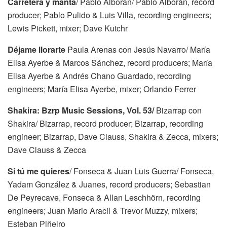
Carretera y manta
/ Pablo Alborán/ Pablo Alborán, record
producer; Pablo Pulido & Luis Villa, recording engineers;
Lewis Pickett, mixer; Dave Kutchr
Déjame llorarte
Paula Arenas con Jesús Navarro/ María
Elisa Ayerbe & Marcos Sánchez, record producers; María
Elisa Ayerbe & Andrés Chano Guardado, recording
engineers; María Elisa Ayerbe, mixer; Orlando Ferrer
Shakira: Bzrp Music Sessions, Vol. 53/
Bizarrap con
Shakira/ Bizarrap, record producer; Bizarrap, recording
engineer; Bizarrap, Dave Clauss, Shakira & Zecca, mixers;
Dave Clauss & Zecca
Si tú me quieres
/ Fonseca & Juan Luis Guerra/ Fonseca,
Yadam González & Juanes, record producers; Sebastian
De Peyrecave, Fonseca & Allan Leschhörn, recording
engineers; Juan Mario Aracil & Trevor Muzzy, mixers;
Esteban Piñeiro