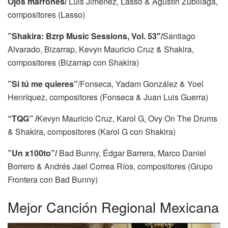
Ojos marrones/
Luis Jiménez, Lasso & Agustín Zubillaga,
compositores (Lasso)
”Shakira: Bzrp Music Sessions, Vol. 53″/
Santiago
Alvarado, Bizarrap, Kevyn Mauricio Cruz & Shakira,
compositores (Bizarrap con Shakira)
”Si tú me quieres”
/Fonseca, Yadam González & Yoel
Henríquez, compositores (Fonseca & Juan Luis Guerra)
“TQG” /
Kevyn Mauricio Cruz, Karol G, Ovy On The Drums
& Shakira, compositores (Karol G con Shakira)
”Un x100to”/
Bad Bunny, Édgar Barrera, Marco Daniel
Borrero & Andrés Jael Correa Ríos, compositores (Grupo
Frontera con Bad Bunny)
Mejor Canción Regional Mexicana