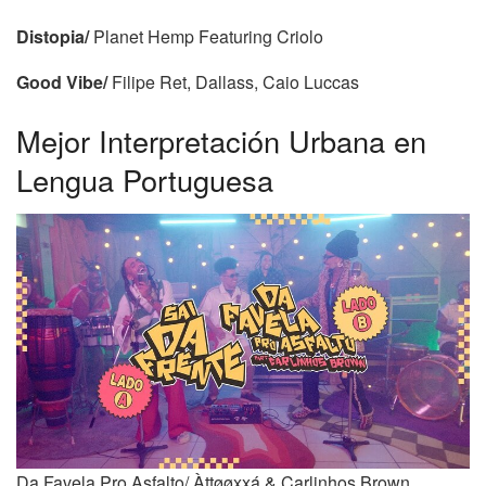
Distopia/
Planet Hemp Featuring Criolo
Good Vibe/
Filipe Ret, Dallass, Caio Luccas
Mejor Interpretación Urbana en
Lengua Portuguesa
Da Favela Pro Asfalto/ Àttøøxxá & Carlinhos Brown