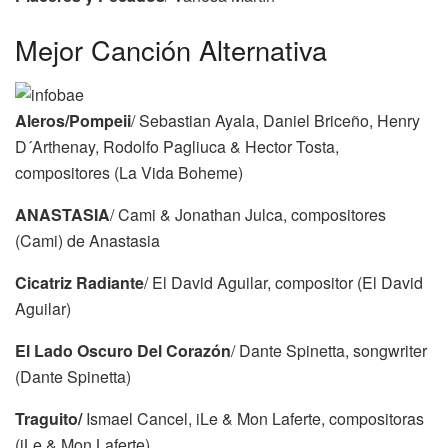
Mejor Canción Alternativa
Aleros/Pompeii
/ Sebastian Ayala, Daniel Briceño, Henry
D´Arthenay, Rodolfo Pagliuca & Hector Tosta,
compositores (La Vida Boheme)
ANASTASIA
/ Cami & Jonathan Julca, compositores
(Cami) de Anastasia
Cicatriz Radiante
/ El David Aguilar, compositor (El David
Aguilar)
El Lado Oscuro Del Corazón
/ Dante Spinetta, songwriter
(Dante Spinetta)
Traguito/
Ismael Cancel, iLe & Mon Laferte, compositoras
(iLe & Mon Laferte)