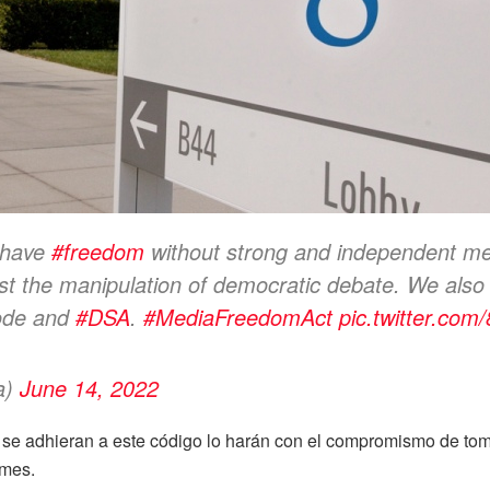
 have
#freedom
without strong and independent med
nst the manipulation of democratic debate. We also
ode and
#DSA
.
#MediaFreedomAct
pic.twitter.co
a)
June 14, 2022
s se adhieran a este código lo harán con el compromismo de to
imes.