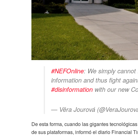
#NEFOnline
: We simply cannot
information and thus fight agai
#disinformation
with our new C
— Věra Jourová (@VeraJourov
De esta forma, cuando las gigantes tecnológica
de sus plataformas, informó el diario Financial T