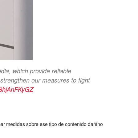
ia, which provide reliable
 strengthen our measures to fight
m/8hjAnFKyGZ
mar medidas sobre ese tipo de contenido dañino