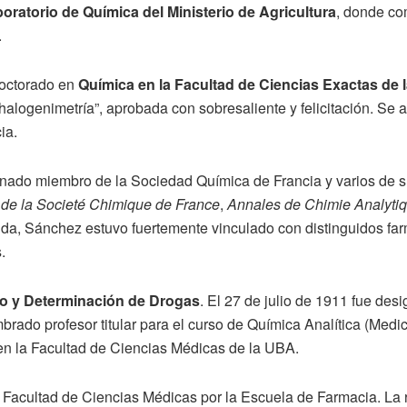
oratorio de Química del Ministerio de Agricultura
, donde co
.
doctorado en
Química en la Facultad de Ciencias Exactas de 
halogenimetría”, aprobada con sobresaliente y felicitación. Se 
ia.
nado miembro de la Sociedad Química de Francia y varios de su
n de la Societé Chimique de France
,
Annales de Chimie Analyti
su vida, Sánchez estuvo fuertemente vinculado con distinguidos f
.
o y Determinación de Drogas
. El 27 de julio de 1911 fue des
mbrado profesor titular para el curso de Química Analítica (Med
en la Facultad de Ciencias Médicas de la UBA.
Facultad de Ciencias Médicas por la Escuela de Farmacia. La r