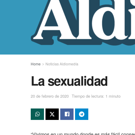
Home
Noticias Aldiomedía
La sexualidad
20 de febrero de 2020
Tiempo de lectura: 1 minuto
“Vivimos en un mundo donde es más fácil conse