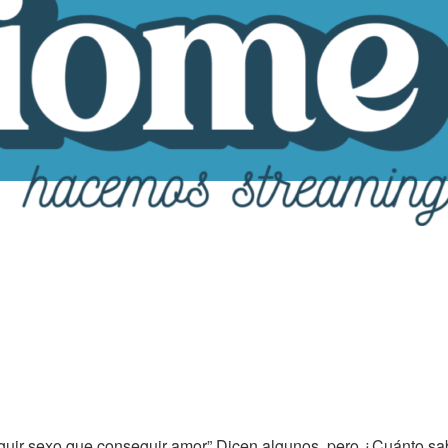
guir sexo que conseguir amor” Dicen algunos, pero ¿Cuánto s