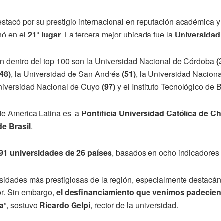
estacó por su prestigio internacional en reputación académica 
nó en el
21° lugar
. La tercera mejor ubicada fue la
Universidad
ron dentro del top 100 son la Universidad Nacional de Córdoba
(
(48)
, la Universidad de San Andrés
(51)
, la Universidad Nacion
niversidad Nacional de Cuyo
(97)
y el Instituto Tecnológico de
de América Latina es la
Pontificia Universidad Católica de Ch
e Brasil
.
91 universidades de 26 países
, basados en ocho indicadores 
versidades más prestigiosas de la región, especialmente destac
or. Sin embargo,
el desfinanciamiento que venimos padecien
ca
”, sostuvo
Ricardo Gelpi
, rector de la universidad.