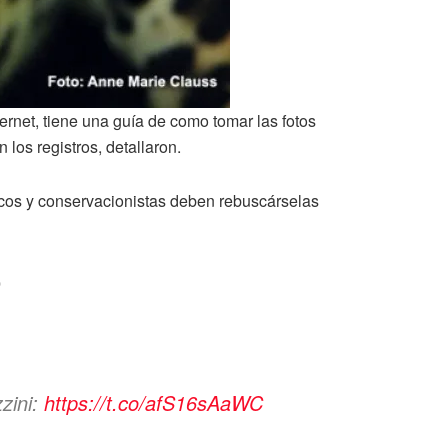
rnet, tiene una guía de como tomar las fotos
 los registros, detallaron.
ficos y conservacionistas deben rebuscárselas
®
zzini:
https://t.co/afS16sAaWC