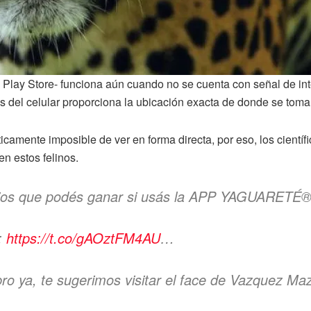
Play Store- funciona aún cuando no se cuenta con señal de inte
ps del celular proporciona la ubicación exacta de donde se toman
icamente imposible de ver en forma directa, por eso, los cientí
n estos felinos.
emios que podés ganar si usás la APP YAGUARETÉ
:
https://t.co/gAOztFM4AU
…
bro ya, te sugerimos visitar el face de Vazquez Ma