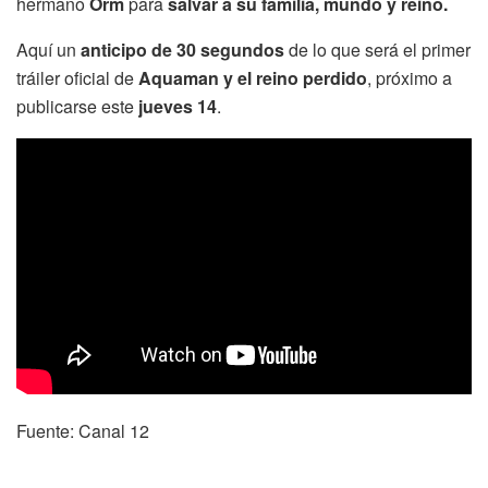
hermano
Orm
para
salvar a su familia, mundo y reino.
Aquí un
anticipo de 30 segundos
de lo que será el primer
tráiler oficial de
Aquaman y el reino perdido
, próximo a
publicarse este
jueves 14
.
Fuente: Canal 12