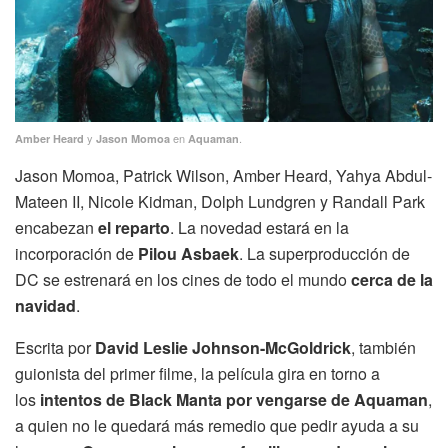
y
en
.
Amber Heard
Jason Momoa
Aquaman
Jason Momoa, Patrick Wilson, Amber Heard, Yahya Abdul-
Mateen II, Nicole Kidman, Dolph Lundgren y Randall Park
encabezan
el reparto
. La novedad estará en la
incorporación de
Pilou Asbaek
. La superproducción de
DC se estrenará en los cines de todo el mundo
cerca de la
navidad
.
Escrita por
David Leslie Johnson-McGoldrick
, también
guionista del primer filme, la película gira en torno a
los
intentos de Black Manta por vengarse de Aquaman
,
a quien no le quedará más remedio que pedir ayuda a su