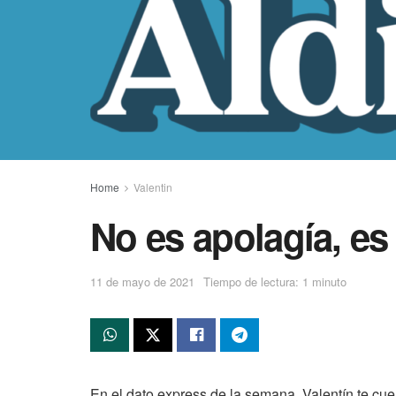
Home
Valentin
No es apolagía, es 
11 de mayo de 2021
Tiempo de lectura: 1 minuto
En el dato express de la semana, Valentín te cu