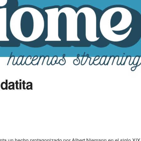
datita
enta un hecho protagonizado por Albert Niemann en el siglo XIX