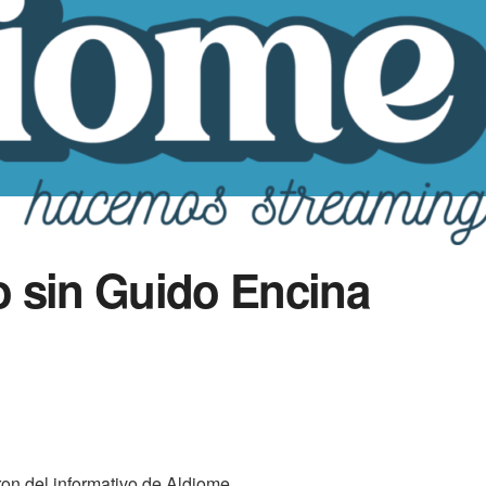
 sin Guido Encina
on del informativo de Aldiome