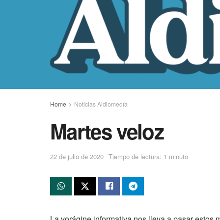
Home
Noticias Aldiomedía
Martes veloz
22 de julio de 2020
Tiempo de lectura: 1 minuto
La vorágine informativa nos lleva a pasar estos m