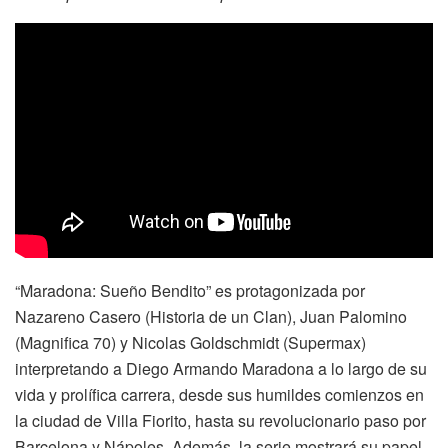
“Maradona: Sueño Bendito” es protagonizada por
Nazareno Casero (Historia de un Clan), Juan Palomino
(Magnifica 70) y Nicolas Goldschmidt (Supermax)
interpretando a Diego Armando Maradona a lo largo de su
vida y prolífica carrera, desde sus humildes comienzos en
la ciudad de Villa Fiorito, hasta su revolucionario paso por
Barcelona y Nápoles. Además, la serie mostrará su papel