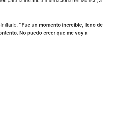
nes para la instancia internacional en Múnich, a
imilarlo.
“Fue un momento increíble, lleno de
contento. No puedo creer que me voy a