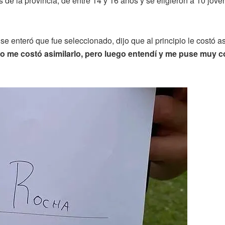
 de la provincia, de entre 14 y 16 años y se eligieron a 10 jóve
e enteró que fue seleccionado, dijo que al principio le costó as
io me costó asimilarlo, pero luego entendí y me puse muy 
.