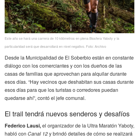
Este año se hará una carrera de 10 kilómetros en plena Biosfera Yaboty y la
particularidad será que desarrollará en nivel negativo. Foto: Archivo
Desde la Municipalidad de El Soberbio están en constante
diálogo con los comerciantes y con los dueños de las
casas de familias que aprovechan para alquilar durante
esos días. “Hay vecinos que deshabitan sus casas durante
esos días para que los turistas o corredores puedan
quedarse ahí”, contó el jefe comunal.
El trail tendrá nuevos senderos y desafíos
Federico Lausi,
el organizador de la Ultra Maratón Yaboty,
habló con
Canal 12
y brindó detalles de cómo se realizará