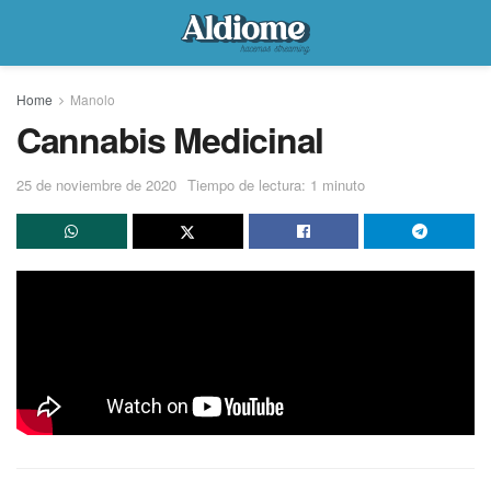
Home
Manolo
Cannabis Medicinal
25 de noviembre de 2020
Tiempo de lectura: 1 minuto
Tras la aprobación del decreto nacional para la regulación
del autocultivo del cannabis medicinal, Marcos Chigal,
abogado integrante de RESET -Política de Drogas y
Derechos Humanos- habló con Al Diome sobre la nueva
norma.