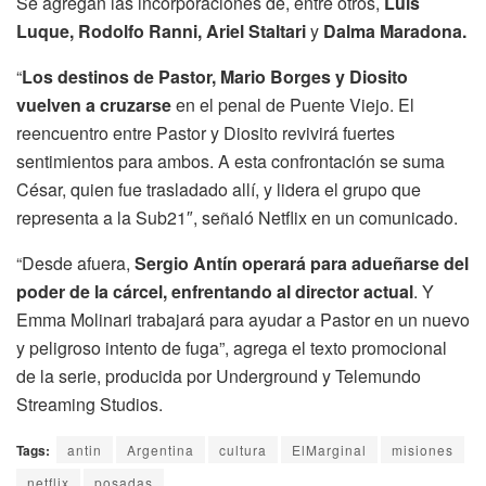
Se agregan las incorporaciones de, entre otros,
Luis
Luque, Rodolfo Ranni, Ariel Staltari
y
Dalma Maradona.
“
Los destinos de Pastor, Mario Borges y Diosito
vuelven a cruzarse
en el penal de Puente Viejo. El
reencuentro entre Pastor y Diosito revivirá fuertes
sentimientos para ambos. A esta confrontación se suma
César, quien fue trasladado allí, y lidera el grupo que
representa a la Sub21″, señaló Netflix en un comunicado.
“Desde afuera,
Sergio Antín operará para adueñarse del
poder de la cárcel, enfrentando al director actual
. Y
Emma Molinari trabajará para ayudar a Pastor en un nuevo
y peligroso intento de fuga”, agrega el texto promocional
de la serie, producida por Underground y Telemundo
Streaming Studios.
Tags:
antin
Argentina
cultura
ElMarginal
misiones
netflix
posadas