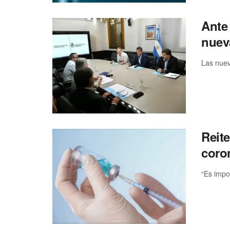
Ante 
nuev
Las nuev
Reite
coro
“Es impo