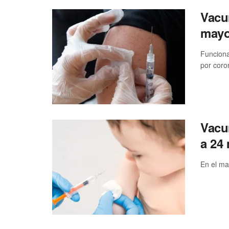
Vacun
mayo
Funciona
por coron
Vacun
a 24
En el ma