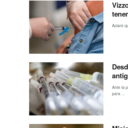
Vizz
tenem
Aclaró q
Desd
antig
Ante la 
para ...