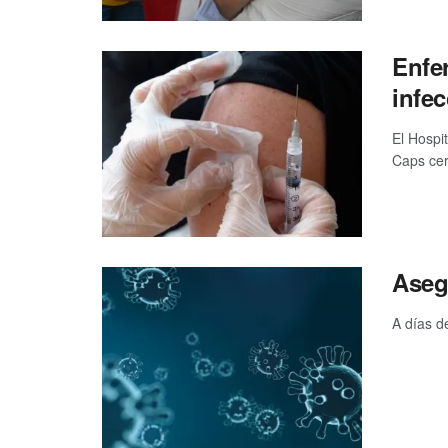
Enfe
infec
El Hospi
Caps cer
Aseg
A días d