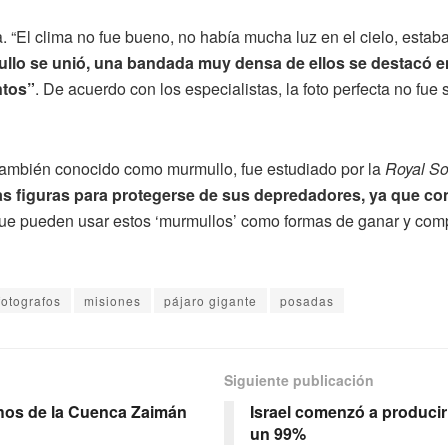
“El clima no fue bueno, no había mucha luz en el cielo, estaba
llo se unió, una bandada muy densa de ellos se destacó en 
ntos”
. De acuerdo con los especialistas, la foto perfecta no fue 
también conocido como murmullo, fue estudiado por la
Royal Soc
tas figuras para protegerse de sus depredadores, ya que co
 pueden usar estos ‘murmullos’ como formas de ganar y compar
fotografos
misiones
pájaro gigante
posadas
Siguiente publicación
hos de la Cuenca Zaimán
Israel comenzó a producir
un 99%