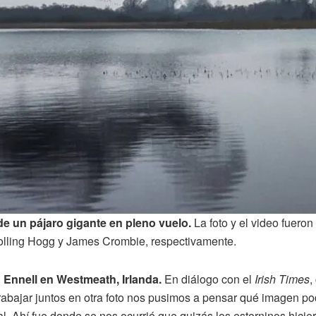
e un pájaro gigante en pleno vuelo.
La foto y el video fuero
Colling Hogg y James Crombie, respectivamente.
 Ennell en Westmeath, Irlanda.
En diálogo con el
Irish Times
,
abajar juntos en otra foto nos pusimos a pensar qué imagen podr
l. Ahí fue donde se nos ocurrió que quizás los estorninos hicie